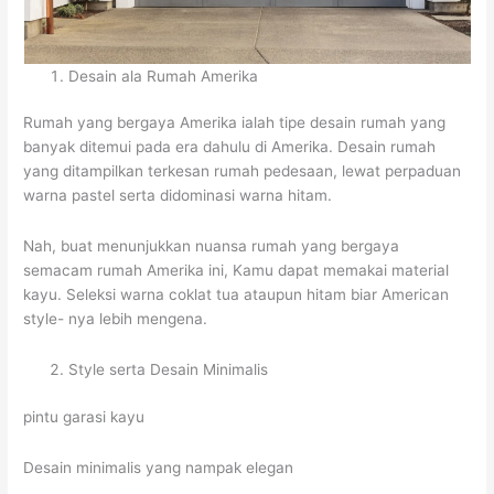
Desain ala Rumah Amerika
Rumah yang bergaya Amerika ialah tipe desain rumah yang
banyak ditemui pada era dahulu di Amerika. Desain rumah
yang ditampilkan terkesan rumah pedesaan, lewat perpaduan
warna pastel serta didominasi warna hitam.
Nah, buat menunjukkan nuansa rumah yang bergaya
semacam rumah Amerika ini, Kamu dapat memakai material
kayu. Seleksi warna coklat tua ataupun hitam biar American
style- nya lebih mengena.
Style serta Desain Minimalis
pintu garasi kayu
Desain minimalis yang nampak elegan