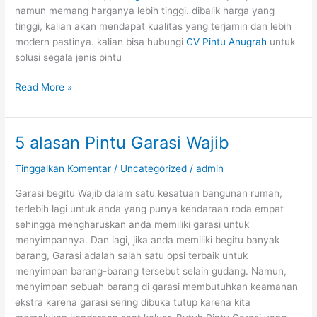
namun memang harganya lebih tinggi. dibalik harga yang
tinggi, kalian akan mendapat kualitas yang terjamin dan lebih
modern pastinya. kalian bisa hubungi
CV Pintu Anugrah
untuk
solusi segala jenis pintu
Read More »
5 alasan Pintu Garasi Wajib
5
alasan
Tinggalkan Komentar
/
Uncategorized
/
admin
Pintu
Garasi
Garasi begitu Wajib dalam satu kesatuan bangunan rumah,
Wajib
terlebih lagi untuk anda yang punya kendaraan roda empat
sehingga mengharuskan anda memiliki garasi untuk
menyimpannya. Dan lagi, jika anda memiliki begitu banyak
barang, Garasi adalah salah satu opsi terbaik untuk
menyimpan barang-barang tersebut selain gudang. Namun,
menyimpan sebuah barang di garasi membutuhkan keamanan
ekstra karena garasi sering dibuka tutup karena kita