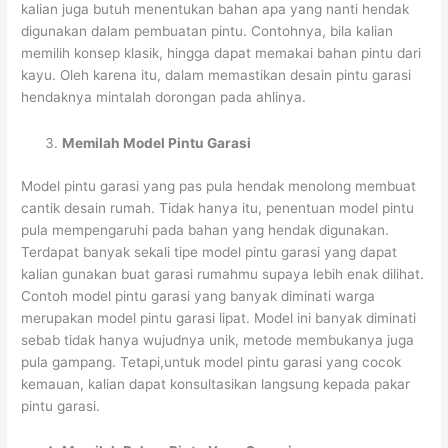
kalian juga butuh menentukan bahan apa yang nanti hendak
digunakan dalam pembuatan pintu. Contohnya, bila kalian
memilih konsep klasik, hingga dapat memakai bahan pintu dari
kayu. Oleh karena itu, dalam memastikan desain pintu garasi
hendaknya mintalah dorongan pada ahlinya.
Memilah Model Pintu Garasi
Model pintu garasi yang pas pula hendak menolong membuat
cantik desain rumah. Tidak hanya itu, penentuan model pintu
pula mempengaruhi pada bahan yang hendak digunakan.
Terdapat banyak sekali tipe model pintu garasi yang dapat
kalian gunakan buat garasi rumahmu supaya lebih enak dilihat.
Contoh model pintu garasi yang banyak diminati warga
merupakan model pintu garasi lipat. Model ini banyak diminati
sebab tidak hanya wujudnya unik, metode membukanya juga
pula gampang. Tetapi,untuk model pintu garasi yang cocok
kemauan, kalian dapat konsultasikan langsung kepada pakar
pintu garasi.