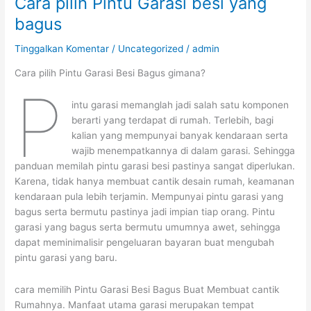
Cara pilih Pintu Garasi besi yang
pilih
bagus
Pintu
Garasi
Tinggalkan Komentar
/
Uncategorized
/
admin
besi
Cara pilih Pintu Garasi Besi Bagus gimana?
yang
P
bagus
intu garasi memanglah jadi salah satu komponen
berarti yang terdapat di rumah. Terlebih, bagi
kalian yang mempunyai banyak kendaraan serta
wajib menempatkannya di dalam garasi. Sehingga
panduan memilah pintu garasi besi pastinya sangat diperlukan.
Karena, tidak hanya membuat cantik desain rumah, keamanan
kendaraan pula lebih terjamin. Mempunyai pintu garasi yang
bagus serta bermutu pastinya jadi impian tiap orang. Pintu
garasi yang bagus serta bermutu umumnya awet, sehingga
dapat meminimalisir pengeluaran bayaran buat mengubah
pintu garasi yang baru.
cara memilih Pintu Garasi Besi Bagus Buat Membuat cantik
Rumahnya. Manfaat utama garasi merupakan tempat