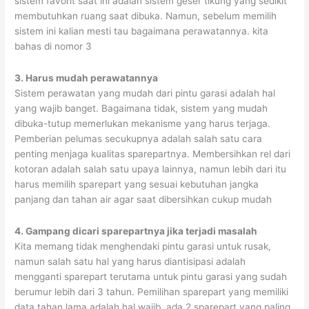
sistem favorit saat ini adalah sistem geser tikung yang sedikit
membutuhkan ruang saat dibuka. Namun, sebelum memilih
sistem ini kalian mesti tau bagaimana perawatannya. kita
bahas di nomor 3
3. Harus mudah perawatannya
Sistem perawatan yang mudah dari pintu garasi adalah hal
yang wajib banget. Bagaimana tidak, sistem yang mudah
dibuka-tutup memerlukan mekanisme yang harus terjaga.
Pemberian pelumas secukupnya adalah salah satu cara
penting menjaga kualitas sparepartnya. Membersihkan rel dari
kotoran adalah salah satu upaya lainnya, namun lebih dari itu
harus memilih sparepart yang sesuai kebutuhan jangka
panjang dan tahan air agar saat dibersihkan cukup mudah
4. Gampang dicari sparepartnya jika terjadi masalah
Kita memang tidak menghendaki pintu garasi untuk rusak,
namun salah satu hal yang harus diantisipasi adalah
mengganti sparepart terutama untuk pintu garasi yang sudah
berumur lebih dari 3 tahun. Pemilihan sparepart yang memiliki
data tahan lama adalah hal wajib. ada 2 sparepart yang paling