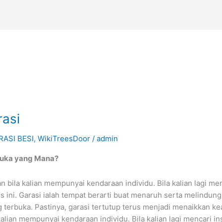
rasi
RASI BESI
,
WikiTreesDoor
/
admin
 Suka yang Mana?
ila kalian mempunyai kendaraan individu. Bila kalian lagi menca
 ini. Garasi ialah tempat berarti buat menaruh serta melindungi
ng terbuka. Pastinya, garasi tertutup terus menjadi menaikkan 
lian mempunyai kendaraan individu. Bila kalian lagi mencari insp