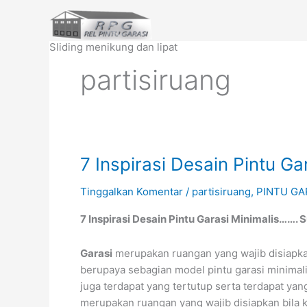
Lewati
ke
konten
Sliding menikung dan lipat
partisiruang
7
7 Inspirasi Desain Pintu Ga
Inspirasi
Tinggalkan Komentar
/
partisiruang
,
PINTU GA
Desain
Pintu
7 Inspirasi Desain Pintu Garasi Minimalis…….
Garasi
Garasi
merupakan ruangan yang wajib disiapkan b
berupaya sebagian model pintu garasi minimalis
juga terdapat yang tertutup serta terdapat ya
merupakan ruangan yang wajib disiapkan bila ka