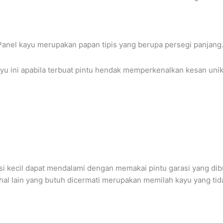
. Panel kayu merupakan papan tipis yang berupa persegi panjang
yu ini apabila terbuat pintu hendak memperkenalkan kesan unik
ecil dapat mendalami dengan memakai pintu garasi yang dibuat 
hal lain yang butuh dicermati merupakan memilah kayu yang tida