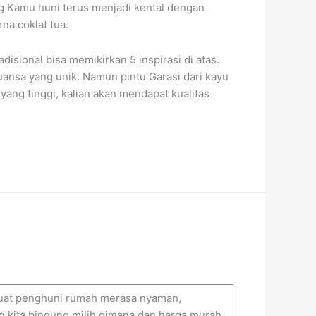
ang Kamu huni terus menjadi kental dengan
na coklat tua.
isional bisa memikirkan 5 inspirasi di atas.
ansa yang unik. Namun pintu Garasi dari kayu
yang tinggi, kalian akan mendapat kualitas
buat penghuni rumah merasa nyaman,
g kita bingung milih gimana dan harga murah