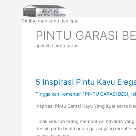
Lewati
ke
konten
Sliding menikung dan lipat
PINTU GARASI BE
spsialist pintu garasi
5
5 Inspirasi Pintu Kayu Ele
Inspirasi
Tinggalkan Komentar
/
PINTU GARASI BESI
,
re
Pintu
Kayu
Inspirasi Pintu Garasi Kayu Yang Kuat serta Nam
Elegan
yang
Tidak seluruh orang mempunyai bayaran yang lu
menarik
desain pintu buat bagian garasi yang murah ser
kalian terapkan: