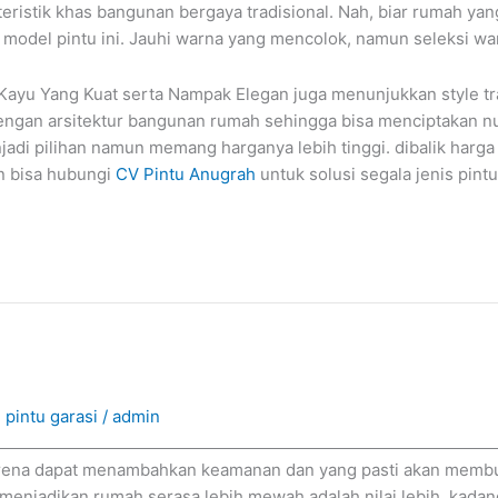
kteristik khas bangunan bergaya tradisional. Nah, biar rumah y
model pintu ini. Jauhi warna yang mencolok, namun seleksi war
 Kayu Yang Kuat serta Nampak Elegan juga menunjukkan style trad
engan arsitektur bangunan rumah sehingga bisa menciptakan nu
adi pilihan namun memang harganya lebih tinggi. dibalik harga 
an bisa hubungi
CV Pintu Anugrah
untuk solusi segala jenis pintu
l pintu garasi
/
admin
 karena dapat menambahkan keamanan dan yang pasti akan mem
menjadikan rumah serasa lebih mewah adalah nilai lebih. kadan