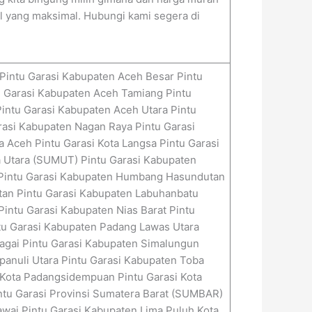
 yang maksimal. Hubungi kami segera di
abupaten Magelang Pintu Garasi Kabupaten Pati Pintu Garasi Kabupaten Pekalongan Pintu Garasi Kabupaten Pemalang Pintu Garasi Kabupaten Purbalingga Pintu Garasi Kabupaten Purworejo Pintu Garasi Kabupaten Rembang Pintu Garasi Sliding Kabupaten Semarang Pintu Garasi Kabupaten Sragen Pintu Garasi Kabupaten Sukoharjo Pintu Garasi Kabupaten Tegal Pintu Garasi Kabupaten Temanggung Pintu Garasi Kabupaten Wonogiri Pintu Garasi Kabupaten Wonosobo Pintu Garasi Kota Magelang Pintu Garasi Kota Pekalongan Pintu Garasi Kota Salatiga Pintu Garasi Kota Semarang Pintu Garasi Kota Surakarta Pintu Garasi Kota Tegal Pintu Garasi Provinsi Jawa Timur (JATIM) Pintu Garasi Kabupaten Bangkalan Pintu Garasi Kabupaten Banyuwangi Pintu Garasi Kabupaten Blitar Pintu Garasi Kabupaten Bojonegoro Pintu Garasi Kabupaten Bondowoso Pintu Garasi Kabupaten Gresik Pintu Garasi Kabupaten Jember Pintu Garasi Kabupaten Jombang Pintu Garasi Kabupaten Kediri Pintu Garasi Kabupaten Lamongan Pintu Garasi Kabupaten Lumajang Pintu Garasi Kabupaten Madiun Pintu Garasi Kabupaten Magetan Pintu Garasi Kabupaten Malang Pintu Garasi Kabupaten Mojokerto Pintu Garasi Kabupaten Nganjuk Pintu Garasi Kabupaten Ngawi Pintu Garasi Kabupaten Pacitan Pintu Garasi Kabupaten Pamekasan Pintu Garasi Kabupaten Pasuruan Pintu Garasi Kabupaten Ponorogo Pintu Garasi Kabupaten Probolinggo Pintu Garasi Kabupaten Sampang Pintu Garasi Kabupaten Sidoarjo Pintu Garasi Kabupaten Situbondo Pintu Garasi Kabupaten Sumenep Pintu Garasi Kabupaten Trenggalek Pintu Garasi Kabupaten Tuban Pintu Garasi Kabupaten Tulungagung Pintu Garasi Kota Batu Pintu Garasi Kota Blitar Pintu Garasi Kota Kediri Pintu Garasi Kota Madiun Pintu Garasi Kota Malang Pintu Garasi Kota Mojokerto Pintu Garasi Kota Pasuruan Pintu Garasi Kota Probolinggo Pintu Garasi Sliding Kota Surabaya Pintu Garasi Sliding Provinsi DKI Jakarta Pintu Garasi Kota Administrasi Jakarta Barat Pintu Garasi Kota Administrasi Jakarta Pusat Pintu Garasi Kota Administrasi Jakarta Selatan Pintu Garasi Kota Administrasi Jakarta Timur Pintu Garasi Kota Administrasi Jakarta Utara Pintu Garasi Kabupaten Administrasi Kepulauan Seribu Pintu Garasi Sliding Provinsi Daerah Istimewa Yogyakarta Pintu Garasi Kabupaten Bantul Pintu Garasi Kabupaten Gunungkidul Pintu Garasi Kabupaten Kulon Progo Pintu Garasi Kabupaten Sleman Pintu Garasi Sliding Kota Yogyakarta Pintu Garasi Sliding Provinsi Bali Pintu Garasi Kabupaten Badung Pintu Garasi Kabupaten Bangli Pintu Garasi Kabupaten Buleleng Pintu Garasi Kabupaten Gianyar Pintu Garasi Kabupaten Jembrana Pintu Garasi Kabupaten Karangasem Pintu Garasi Kabupaten Klungkung Pintu Garasi Kabupaten Tabanan Pintu Garasi Kota Denpasar Pintu Garasi Provinsi Nusa Tenggara Barat (NTB) Pintu Garasi Kabupate