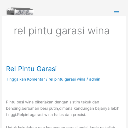
Lewati
ke
konten
rel pintu garasi wina
Rel
Pintu
Rel Pintu Garasi
Garasi
Tinggalkan Komentar
/
rel pintu garasi wina
/
admin
Pintu besi wina dikerjakan dengan sistim tekuk dan
bending,berbahan besi putih,dimana kandungan bajanya lebih
tinggi.Relpintugarasi wina halus dan precisi.
Untuk keindahan dan keamanan garasi mobil Anda,pakailah