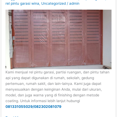
rel pintu garasi wina
,
Uncategorized
/
admin
SURABAYA
Kami menjual rel pintu garasi, partisi ruangan, dan pintu tahan
api yang dapat digunakan di rumah, sekolah, gedung
pertemuan, rumah sakit, dan lain-lainya. Kami juga dapat
menyesuaikan dengan keinginan Anda, mulai dari ukuran,
model, dan juga warna yang di finishing dengan metode
coating. Untuk informasi lebih lanjut hubungi
081331055029/082302081079