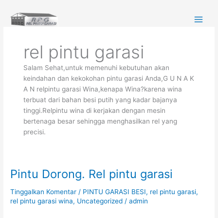
Lewati
ke
konten
rel pintu garasi
Salam Sehat,untuk memenuhi kebutuhan akan
keindahan dan kekokohan pintu garasi Anda,G U N A K
A N relpintu garasi Wina,kenapa Wina?karena wina
terbuat dari bahan besi putih yang kadar bajanya
tinggi.Relpintu wina di kerjakan dengan mesin
bertenaga besar sehingga menghasilkan rel yang
precisi.
Pintu Dorong. Rel pintu garasi
Pintu
Dorong.
Tinggalkan Komentar
/
PINTU GARASI BESI
,
rel pintu garasi
,
Rel
rel pintu garasi wina
,
Uncategorized
/
admin
pintu
garasi