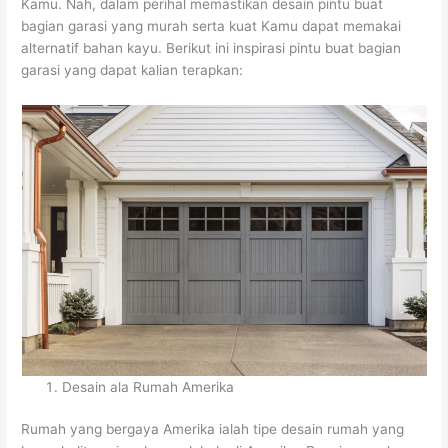
Kamu. Nah, dalam perihal memastikan desain pintu buat
bagian garasi yang murah serta kuat Kamu dapat memakai
alternatif bahan kayu. Berikut ini inspirasi pintu buat bagian
garasi yang dapat kalian terapkan:
Desain ala Rumah Amerika
Rumah yang bergaya Amerika ialah tipe desain rumah yang