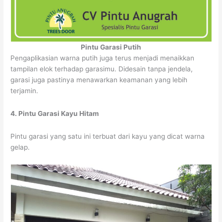
Pintu Garasi Putih
Pengaplikasian warna putih juga terus menjadi menaikkan
tampilan elok terhadap garasimu. Didesain tanpa jendela,
garasi juga pastinya menawarkan keamanan yang lebih
terjamin.
4. Pintu Garasi Kayu Hitam
Pintu garasi yang satu ini terbuat dari kayu yang dicat warna
gelap.