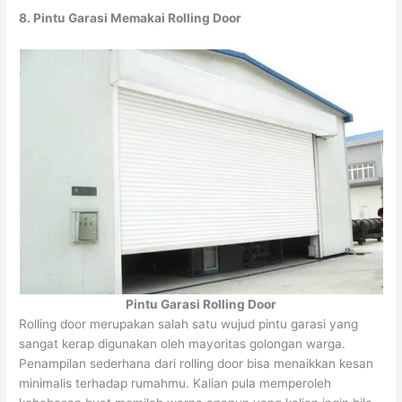
8. Pintu Garasi Memakai Rolling Door
Pintu Garasi Rolling Door
Rolling door merupakan salah satu wujud pintu garasi yang
sangat kerap digunakan oleh mayoritas golongan warga.
Penampilan sederhana dari rolling door bisa menaikkan kesan
minimalis terhadap rumahmu. Kalian pula memperoleh