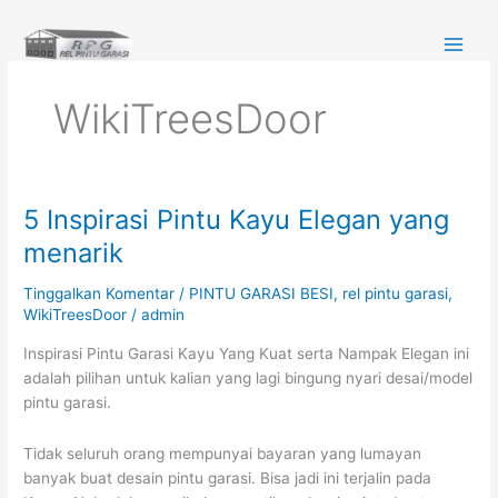
Lewati
ke
konten
WikiTreesDoor
5 Inspirasi Pintu Kayu Elegan yang
5
Inspirasi
menarik
Pintu
Kayu
Tinggalkan Komentar
/
PINTU GARASI BESI
,
rel pintu garasi
,
Elegan
WikiTreesDoor
/
admin
yang
Inspirasi Pintu Garasi Kayu Yang Kuat serta Nampak Elegan ini
menarik
adalah pilihan untuk kalian yang lagi bingung nyari desai/model
pintu garasi.
Tidak seluruh orang mempunyai bayaran yang lumayan
banyak buat desain pintu garasi. Bisa jadi ini terjalin pada