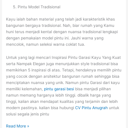
Pintu Model Tradisional
Kayu ialah bahan material yang telah jadi karakteristik khas
bangunan bergaya tradisional. Nah, biar rumah yang Kamu
huni terus menjadi kental dengan nuansa tradisional lengkapi
dengan pemakaian model pintu ini. Jauhi warna yang
mencolok, namun seleksi warna coklat tua.
Untuk yang lagi mencari Inspirasi Pintu Garasi Kayu Yang Kuat
serta Nampak Elegan juga menunjukkan style tradisional bisa
memikirkan 5 inspirasi di atas. Tetapi, hendaknya memilih pintu
yang cocok dengan arsitektur bangunan rumah sehingga bisa
menciptakan nuansa yang unik. Namun pintu Garasi dari kayu
memiliki kelemahan,
pintu garasi besi
bisa menjadi pilihan
namun memang harganya lebih tinggi. dibalik harga yang
tinggi, kalian akan mendapat kualitas yang terjamin dan lebih
modern pastinya. kalian bisa hubungi
CV Pintu Anugrah
untuk
solusi segala jenis pintu
Read More »