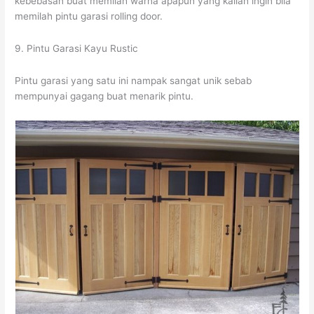
kebebasan buat memilah warna apapun yang kalian ingin bila
memilah pintu garasi rolling door.
9. Pintu Garasi Kayu Rustic
Pintu garasi yang satu ini nampak sangat unik sebab
mempunyai gagang buat menarik pintu.