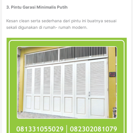
3. Pintu Garasi Minimalis Putih
Kesan clean serta sederhana dari pintu ini buatnya sesuai
sekali digunakan di rumah- rumah modern.