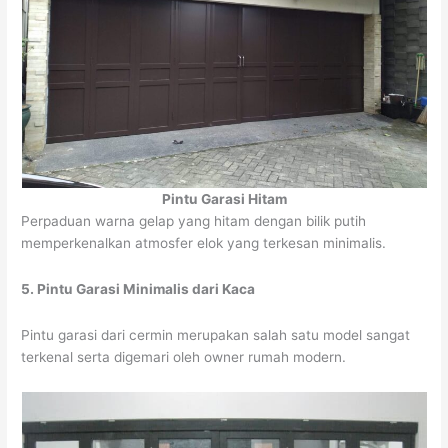
Pintu Garasi Hitam
Perpaduan warna gelap yang hitam dengan bilik putih
memperkenalkan atmosfer elok yang terkesan minimalis.
5. Pintu Garasi Minimalis dari Kaca
Pintu garasi dari cermin merupakan salah satu model sangat
terkenal serta digemari oleh owner rumah modern.