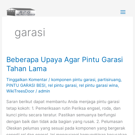
Lewati
ke
konten
garasi
Beberapa Upaya Agar Pintu Garasi
Beberapa
Upaya
Tahan Lama
Agar
Pintu
Tinggalkan Komentar
/
komponen pintu garasi
,
partisiruang
,
Garasi
PINTU GARASI BESI
,
rel pintu garasi
,
rel pintu garasi wina
,
WikiTreesDoor
/
admin
Tahan
Lama
Saran berikut dapat membantu Anda menjaga pintu garasi
tetap kokoh: 1. Pemeriksaan rutin Periksa engsel, roda, dan
kunci pintu secara teratur. Pastikan semuanya berfungsi
dengan baik dan tidak ada bagian yang rusak. 2. Pelumasan
Oleskan pelumas yang sesuai pada komponen yang bergerak
seperti rel dan engsel. Ini mengurangi kemungkinan kerusakan