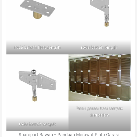
roda bawah lipat tengah
roda bawah pinggir
Pintu garasi besi tampak
dari dalam
roda bawah tengah
Sparepart Bawah – Panduan Merawat Pintu Garasi