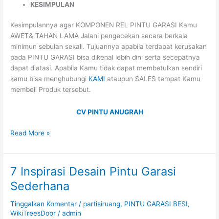
KESIMPULAN
Kesimpulannya agar KOMPONEN REL PINTU GARASI Kamu
AWET& TAHAN LAMA Jalani pengecekan secara berkala
minimun sebulan sekali. Tujuannya apabila terdapat kerusakan
pada PINTU GARASI bisa dikenal lebih dini serta secepatnya
dapat diatasi. Apabila Kamu tidak dapat membetulkan sendiri
kamu bisa menghubungi
KAMI
ataupun SALES tempat Kamu
membeli Produk tersebut.
CV PINTU ANUGRAH
Read More »
7 Inspirasi Desain Pintu Garasi
7
Inspirasi
Sederhana
Desain
Pintu
Tinggalkan Komentar
/
partisiruang
,
PINTU GARASI BESI
,
Garasi
WikiTreesDoor
/
admin