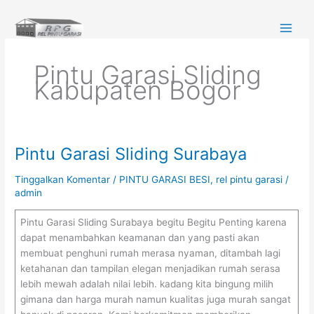
Lewati
ke
konten
Pintu Garasi Sliding
Kabupaten Bogor
Pintu Garasi Sliding Surabaya
Pintu
Garasi
Tinggalkan Komentar
/
PINTU GARASI BESI
,
rel pintu garasi
/
Sliding
admin
Surabaya
Pintu Garasi Sliding Surabaya begitu Begitu Penting karena
dapat menambahkan keamanan dan yang pasti akan
membuat penghuni rumah merasa nyaman, ditambah lagi
ketahanan dan tampilan elegan menjadikan rumah serasa
lebih mewah adalah nilai lebih. kadang kita bingung milih
gimana dan harga murah namun kualitas juga murah sangat