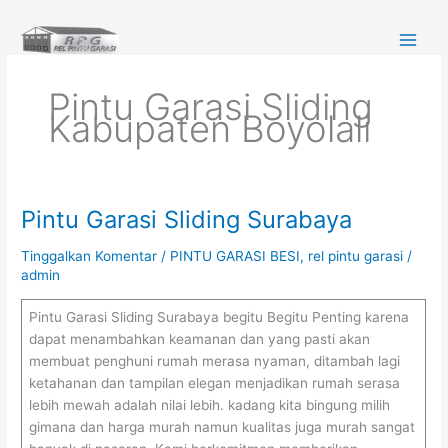
Lewati
ke
konten
Pintu Garasi Sliding
Kabupaten Boyolali
Pintu Garasi Sliding Surabaya
Pintu
Garasi
Tinggalkan Komentar
/
PINTU GARASI BESI
,
rel pintu garasi
/
Sliding
admin
Surabaya
Pintu Garasi Sliding Surabaya begitu Begitu Penting karena
dapat menambahkan keamanan dan yang pasti akan
membuat penghuni rumah merasa nyaman, ditambah lagi
ketahanan dan tampilan elegan menjadikan rumah serasa
lebih mewah adalah nilai lebih. kadang kita bingung milih
gimana dan harga murah namun kualitas juga murah sangat