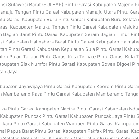
insi Sulawesi Barat (SULBAR) Pintu Garasi Kabupaten Majene P
muju Tengah Pintu Garasi Kabupaten Mamuju Utara Pintu Gara
ntu Garasi Kabupaten Buru Pintu Garasi Kabupaten Buru Selatan
arasi Kabupaten Maluku Tengah Pintu Garasi Kabupaten Maluku
 Bagian Barat Pintu Garasi Kabupaten Seram Bagian Timur Pint
rasi Kabupaten Halmahera Barat Pintu Garasi Kabupaten Halma
tan Pintu Garasi Kabupaten Kepulauan Sula Pintu Garasi Kabup
en Pulau Taliabu Pintu Garasi Kota Ternate Pintu Garasi Kota 
abupaten Biak Numfor Pintu Garasi Kabupaten Boven Digoel Pint
tan Jaya
Kabupaten Jayawijaya Pintu Garasi Kabupaten Keerom Pintu Gara
en Mamberamo Raya Pintu Garasi Kabupaten Mamberamo Tengah 
ika Pintu Garasi Kabupaten Nabire Pintu Garasi Kabupaten Ndug
Kabupaten Puncak Pintu Garasi Kabupaten Puncak Jaya Pintu G
likara Pintu Garasi Kabupaten Waropen Pintu Garasi Kabupaten
insi Papua Barat Pintu Garasi Kabupaten Fakfak Pintu Garasi K
 Selatan Pintu Garasi Kabupaten Maybrat Pintu Garasi Kabupa