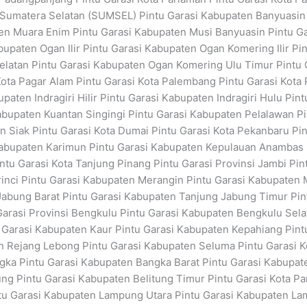
si Sumatera Selatan (SUMSEL) Pintu Garasi Kabupaten Banyuasi
en Muara Enim Pintu Garasi Kabupaten Musi Banyuasin Pintu G
upaten Ogan Ilir Pintu Garasi Kabupaten Ogan Komering Ilir P
latan Pintu Garasi Kabupaten Ogan Komering Ulu Timur Pintu 
Kota Pagar Alam Pintu Garasi Kota Palembang Pintu Garasi Kota 
paten Indragiri Hilir Pintu Garasi Kabupaten Indragiri Hulu Pi
bupaten Kuantan Singingi Pintu Garasi Kabupaten Pelalawan Pin
 Siak Pintu Garasi Kota Dumai Pintu Garasi Kota Pekanbaru Pin
Kabupaten Karimun Pintu Garasi Kabupaten Kepulauan Anambas P
tu Garasi Kota Tanjung Pinang Pintu Garasi Provinsi Jambi Pin
inci Pintu Garasi Kabupaten Merangin Pintu Garasi Kabupaten 
abung Barat Pintu Garasi Kabupaten Tanjung Jabung Timur Pint
Garasi Provinsi Bengkulu Pintu Garasi Kabupaten Bengkulu Sel
 Garasi Kabupaten Kaur Pintu Garasi Kabupaten Kepahiang Pint
Rejang Lebong Pintu Garasi Kabupaten Seluma Pintu Garasi Ko
gka Pintu Garasi Kabupaten Bangka Barat Pintu Garasi Kabupat
ng Pintu Garasi Kabupaten Belitung Timur Pintu Garasi Kota Pa
u Garasi Kabupaten Lampung Utara Pintu Garasi Kabupaten La