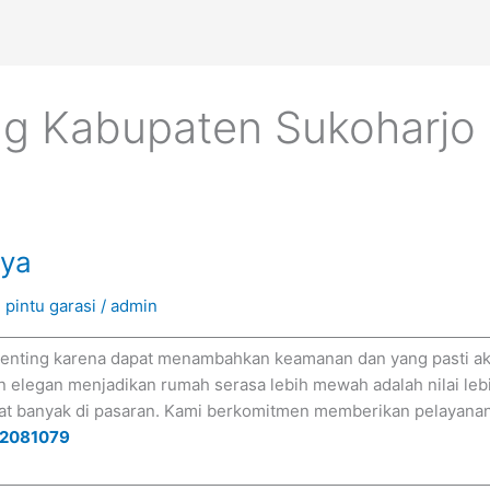
ing Kabupaten Sukoharjo
aya
l pintu garasi
/
admin
u Penting karena dapat menambahkan keamanan dan yang pasti
 elegan menjadikan rumah serasa lebih mewah adalah nilai lebi
at banyak di pasaran. Kami berkomitmen memberikan pelayanan
2081079