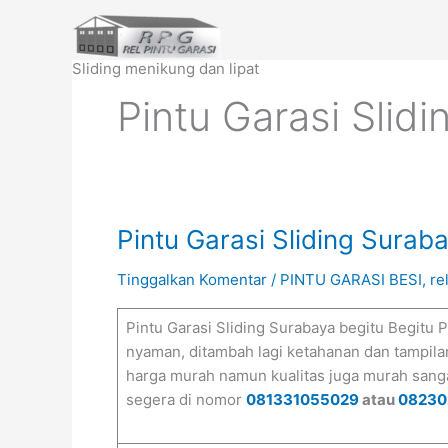
Lewati
ke
konten
Sliding menikung dan lipat
Pintu Garasi Slid
Pintu
Pintu Garasi Sliding Surab
Garasi
Tinggalkan Komentar
/
PINTU GARASI BESI
,
re
Sliding
Surabaya
Pintu Garasi Sliding Surabaya begitu Begit
nyaman, ditambah lagi ketahanan dan tampilan
harga murah namun kualitas juga murah sang
segera di nomor
081331055029
atau
08230