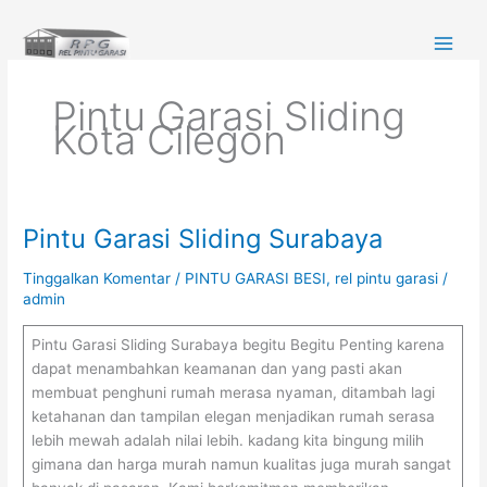
Lewati
ke
konten
Pintu Garasi Sliding
Kota Cilegon
Pintu Garasi Sliding Surabaya
Pintu
Garasi
Tinggalkan Komentar
/
PINTU GARASI BESI
,
rel pintu garasi
/
Sliding
admin
Surabaya
Pintu Garasi Sliding Surabaya begitu Begitu Penting karena
dapat menambahkan keamanan dan yang pasti akan
membuat penghuni rumah merasa nyaman, ditambah lagi
ketahanan dan tampilan elegan menjadikan rumah serasa
lebih mewah adalah nilai lebih. kadang kita bingung milih
gimana dan harga murah namun kualitas juga murah sangat