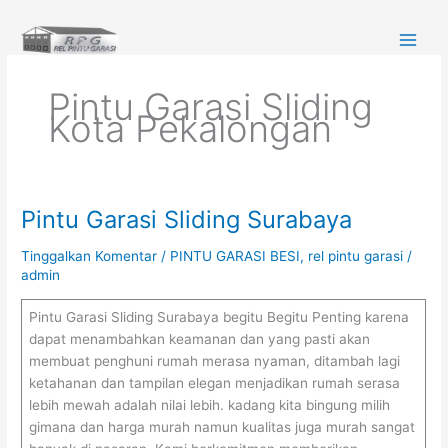
Lewati
ke
konten
Pintu Garasi Sliding
Kota Pekalongan
Pintu Garasi Sliding Surabaya
Pintu
Garasi
Tinggalkan Komentar
/
PINTU GARASI BESI
,
rel pintu garasi
/
Sliding
admin
Surabaya
Pintu Garasi Sliding Surabaya begitu Begitu Penting karena
dapat menambahkan keamanan dan yang pasti akan
membuat penghuni rumah merasa nyaman, ditambah lagi
ketahanan dan tampilan elegan menjadikan rumah serasa
lebih mewah adalah nilai lebih. kadang kita bingung milih
gimana dan harga murah namun kualitas juga murah sangat