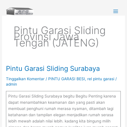
Lewati
ke
konten
Pintu Garasi Sliding
Provinsi Jawa
Tengah (JATENG)
Pintu Garasi Sliding Surabaya
Pintu
Garasi
Tinggalkan Komentar
/
PINTU GARASI BESI
,
rel pintu garasi
/
Sliding
admin
Surabaya
Pintu Garasi Sliding Surabaya begitu Begitu Penting karena
dapat menambahkan keamanan dan yang pasti akan
membuat penghuni rumah merasa nyaman, ditambah lagi
ketahanan dan tampilan elegan menjadikan rumah serasa
lebih mewah adalah nilai lebih. kadang kita bingung milih