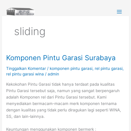
Lewati
ke
konten
sliding
Komponen Pintu Garasi Surabaya
Komponen
Pintu
Tinggalkan Komentar
/
komponen pintu garasi
,
rel pintu garasi
,
Garasi
rel pintu garasi wina
/
admin
Surabaya
Kekokohan Pintu Garasi tidak hanya terdaat pada kualitas
Pintu Garasi tersebut saja, namun yang sangat berpengaruh
adalah Komponen rel dari Pintu Garasi tersebut. Kami
menyediakan bermacam-macam merk komponen ternama
dengan kualitas yang tidak perlu diragukan lagi seperti WINA,
SS, dan lain-lainnya.
Keuntungan menggunakan komponen bermerk :