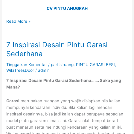
CV PINTU ANUGRAH
Read More »
7 Inspirasi Desain Pintu Garasi
7
Inspirasi
Sederhana
Desain
Pintu
Tinggalkan Komentar
/
partisiruang
,
PINTU GARASI BESI
,
Garasi
WikiTreesDoor
/
admin
Sederhana
7 Inspirasi Desain Pintu Garasi Sederhana……. Suka yang
Mana?
Garasi
merupakan ruangan yang wajib disiapkan bila kalian
mempunyai kendaraan individu. Bila kalian lagi mencari
inspirasi desainnya, bisa jadi kalian dapat berupaya sebagian
model pintu garasi minimalis ini. Garasi ialah tempat berarti
buat menaruh serta melindungi kendaraan yang kalian miliki.
Wujud garasi juga terdapat yang tertutup serta terdapat yang