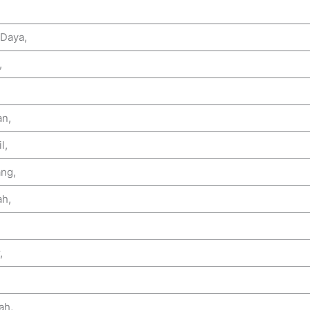
 Daya,
,
an,
l,
ng,
ah,
,
,
ah,