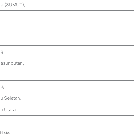
ara (SUMUT),
g,
Hasundutan,
u,
u Selatan,
u Utara,
Natal,