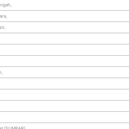
engah,
ara,
ir,
n,
rat (SUMBAR),