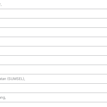
,
latan (SUMSEL),
ang,