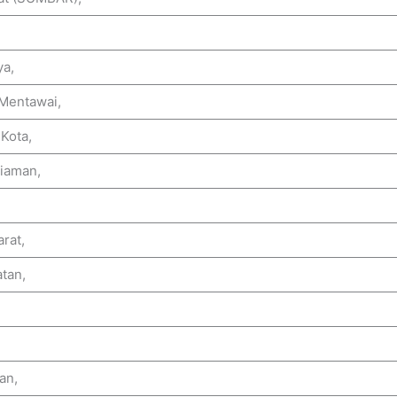
ya,
 Mentawai,
Kota,
riaman,
rat,
tan,
an,