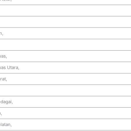
n,
was,
as Utara,
rat,
dagai,
,
latan,