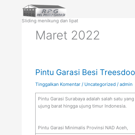
Lewati
ke
konten
Sliding menikung dan lipat
Maret 2022
Pintu
Pintu Garasi Besi Treesdo
Garasi
Tinggalkan Komentar
/
Uncategorized
/
admin
Besi
Treesdoor
Pintu Garasi Surabaya adalah salah satu yang
Surabaya
ujung barat hingga ujung timur Indonesia.
Pintu Garasi Minimalis Provinsi NAD Aceh,