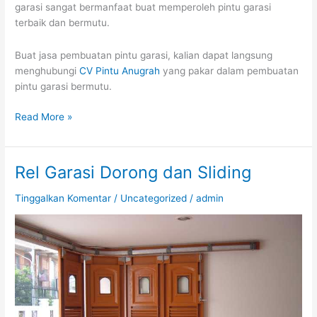
garasi sangat bermanfaat buat memperoleh pintu garasi
terbaik dan bermutu.
Buat jasa pembuatan pintu garasi, kalian dapat langsung
menghubungi
CV Pintu Anugrah
yang pakar dalam pembuatan
pintu garasi bermutu.
Read More »
Rel Garasi Dorong dan Sliding
Rel
Garasi
Tinggalkan Komentar
/
Uncategorized
/
admin
Dorong
dan
Sliding