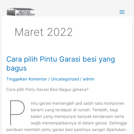
Lewati
ke
konten
Maret 2022
Cara pilih Pintu Garasi besi yang
Cara
pilih
bagus
Pintu
Garasi
Tinggalkan Komentar
/
Uncategorized
/
admin
besi
Cara pilih Pintu Garasi Besi Bagus gimana?
yang
P
bagus
intu garasi memanglah jadi salah satu komponen
berarti yang terdapat di rumah. Terlebih, bagi
kalian yang mempunyai banyak kendaraan serta
wajib menempatkannya di dalam garasi. Sehingga
panduan memilah pintu garasi besi pastinya sangat diperlukan.