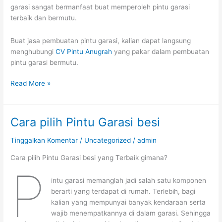
garasi sangat bermanfaat buat memperoleh pintu garasi
terbaik dan bermutu.
Buat jasa pembuatan pintu garasi, kalian dapat langsung
menghubungi
CV Pintu Anugrah
yang pakar dalam pembuatan
pintu garasi bermutu.
Read More »
Cara pilih Pintu Garasi besi
Cara
pilih
Tinggalkan Komentar
/
Uncategorized
/
admin
Pintu
Garasi
Cara pilih Pintu Garasi besi yang Terbaik gimana?
besi
P
intu garasi memanglah jadi salah satu komponen
berarti yang terdapat di rumah. Terlebih, bagi
kalian yang mempunyai banyak kendaraan serta
wajib menempatkannya di dalam garasi. Sehingga