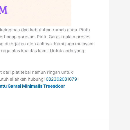
 keinginan dan kebutuhan rumah anda. Pintu
terhadap goresan. Pintu Garasi dalam proses
dikerjakan oleh ahlinya. Kami juga melayani
 ragu atas kualitas kami. Untuk anda yang
 dari plat tebal namun ringan untuk
butuh silahkan hubungi
082302081079
ntu Garasi MInimalis Treesdoor