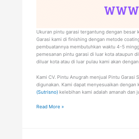
Ukuran pintu garasi tergantung dengan besar 
Garasi kami di finishing dengan metode coatin
pembuatannya membutuhkan waktu 4-5 minggu mu
pemesanan pintu garasi di luar kota ataupun di
diluar kota atau di luar pulau kami akan deng
Kami CV. Pintu Anugrah menjual Pintu Garasi S
digunakan. Kami dapat menyesuaikan dengan ke
(Sutrisno)
kelebihan kami adalah amanah dan j
Read More »