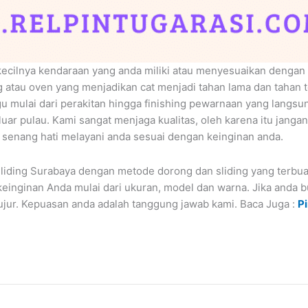
kecilnya kendaraan yang anda miliki atau menyesuaikan dengan
g atau oven yang menjadikan cat menjadi tahan lama dan tahan 
lai dari perakitan hingga finishing pewarnaan yang langsung 
luar pulau. Kami sangat menjaga kualitas, oleh karena itu jangan
an senang hati melayani anda sesuai dengan keinginan anda.
liding Surabaya dengan metode dorong dan sliding yang terbuat
inginan Anda mulai dari ukuran, model dan warna. Jika anda 
ujur. Kepuasan anda adalah tanggung jawab kami. Baca Juga :
Pi